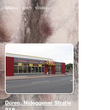
Telefon :
02421 - 959464
Düren, Nideggener Straße